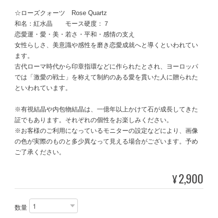
☆ローズクォーツ Rose Quartz
和名：紅水晶 モース硬度：７
恋愛運・愛・美・若さ・平和・感情の支え
女性らしさ、美意識や感性を磨き恋愛成就へと導くといわれてい
ます。
古代ローマ時代から印章指環などに作られたとされ、ヨーロッパ
では「激愛の戦士」を称えて制約のある愛を貫いた人に贈られた
といわれています。
※有視結晶や内包物結晶は、一億年以上かけて石が成長してきた
証でもあります。それぞれの個性をお楽しみください。
※お客様のご利用になっているモニターの設定などにより、画像
の色が実際のものと多少異なって見える場合がございます。予め
ご了承ください。
2,900
¥
数量