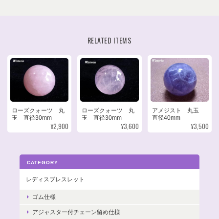
RELATED ITEMS
ローズクォーツ 丸
ローズクォーツ 丸
アメジスト 丸玉
玉 直径30mm
玉 直径30mm
直径40mm
¥2,900
¥3,600
¥3,500
CATEGORY
レディスブレスレット
ゴム仕様
アジャスター付チェーン留め仕様