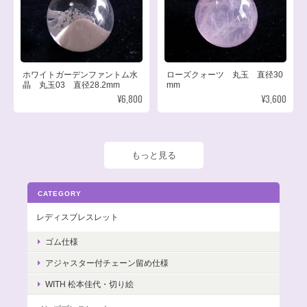
ホワイトガーデンファントム水
ローズクォーツ 丸玉 直径30
晶 丸玉03 直径28.2mm
mm
¥6,800
¥3,600
もっと見る
CATEGORY
レディスブレスレット
ゴム仕様
アジャスター付チェーン留め仕様
WITH 松本佳代・切り絵