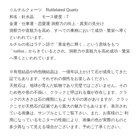
☆ルチルクォーツ Rutilelated Quartz
和名：針水晶 モース硬度：7
金運・仕事運・恋愛運 洞察力の向上・真実の見分け
洞察力や直観力を高め、すべての事柄において成功・繁栄へ導く
といわれています。
ルチルの名はラテン語で「黄金色に輝く」という意味をもつ
「rurilus」からきているとされ、洞察力や直観力を高め成功・繁栄
へ導くといわれています。
※有視結晶や内包物結晶は、一億年以上かけて石が成長してきた
証でもあります。それぞれの個性をお楽しみください。
天然石は、地球が育んだ鉱物であり完璧ではございません。その
ため色や形の不揃い、クラックと呼ばれる傷が存在します。クラ
ックの大きさは石の種類にもよ り大小の差がありますが、クラッ
クこそが天然石の証拠であり最大の魅力でもあります。表示され
ている画像は、サンプルとしてご覧下さい。また、お客様のご 利
用になっているモニターの性能により、画像の色が実際のものと
多少異なって見える場合がございます。予めご了承ください。