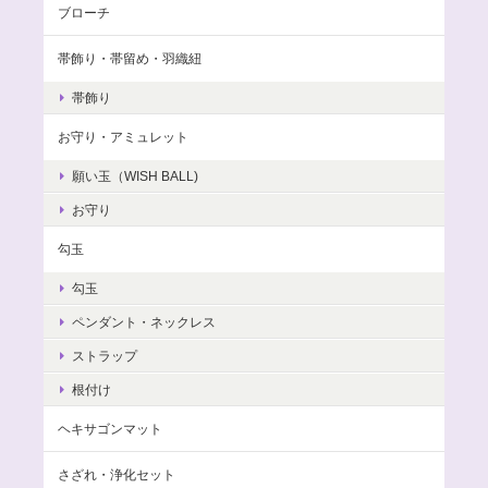
ブローチ
帯飾り・帯留め・羽織紐
帯飾り
お守り・アミュレット
願い玉（WISH BALL)
お守り
勾玉
勾玉
ペンダント・ネックレス
ストラップ
根付け
ヘキサゴンマット
さざれ・浄化セット