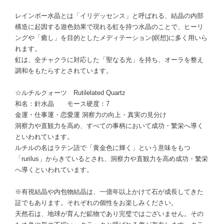
レインボー水晶とは「イリデッセンス」と呼ばれる、結晶の内部
構造に起因する遊色効果で現れる虹を持つ水晶のことで、ヒーリ
ングや「癒し」を目的としたメディテーション(瞑想)に多く用いら
れます。
虹は、全チャクラに対応した「聖なる光」を持ち、オーラを整え
調和をもたらすとされています。
☆ルチルクォーツ Rutilelated Quartz
和名：針水晶 モース硬度：7
金運・仕事運・恋愛運 洞察力の向上・真実の見分け
洞察力や直観力を高め、すべての事柄において成功・繁栄へ導く
といわれています。
ルチルの名はラテン語で「黄金色に輝く」という意味をもつ
「rurilus」からきているとされ、洞察力や直観力を高め成功・繁栄
へ導くといわれています。
※有視結晶や内包物結晶は、一億年以上かけて石が成長してきた
証でもあります。それぞれの個性をお楽しみください。
天然石は、地球が育んだ鉱物であり完璧ではございません。その