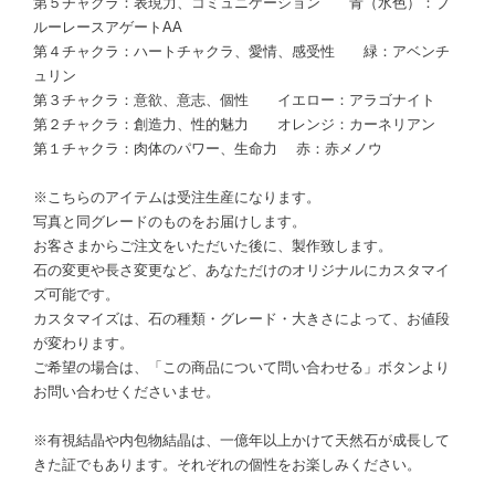
第５チャクラ：表現力、コミュニケーション 青（水色）：ブ
ルーレースアゲートAA
第４チャクラ：ハートチャクラ、愛情、感受性 緑：アベンチ
ュリン
第３チャクラ：意欲、意志、個性 イエロー：アラゴナイト
第２チャクラ：創造力、性的魅力 オレンジ：カーネリアン
第１チャクラ：肉体のパワー、生命力 赤：赤メノウ
※こちらのアイテムは受注生産になります。
写真と同グレードのものをお届けします。
お客さまからご注文をいただいた後に、製作致します。
石の変更や長さ変更など、あなただけのオリジナルにカスタマイ
ズ可能です。
カスタマイズは、石の種類・グレード・大きさによって、お値段
が変わります。
ご希望の場合は、「この商品について問い合わせる」ボタンより
お問い合わせくださいませ。
※有視結晶や内包物結晶は、一億年以上かけて天然石が成長して
きた証でもあります。それぞれの個性をお楽しみください。