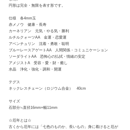
円形は完全・無限を表す形です。
仕様 各4mm玉
赤メノウ 健康・長寿
カーネリアン 元気・やる気・勝利
ルチルクォーツAA 金運・恋愛運
アベンチュリン 沈着・勇敢・聡明
ブルーレースアゲートAA 人間関係・コミュニケーション
ソーダライトAA 恐怖心の払拭・情緒の安定
アメジストA 受容・愛・財・癒し
水晶 浄化・強化・調和・開運
テグス
ネックレスチェーン（ロジウム合金） 40cm
サイズ
石部分≒直径16mm×幅11mm
☆厄年とは☆
古くから厄年には「七色のものか、長いもの」身に着けると厄が