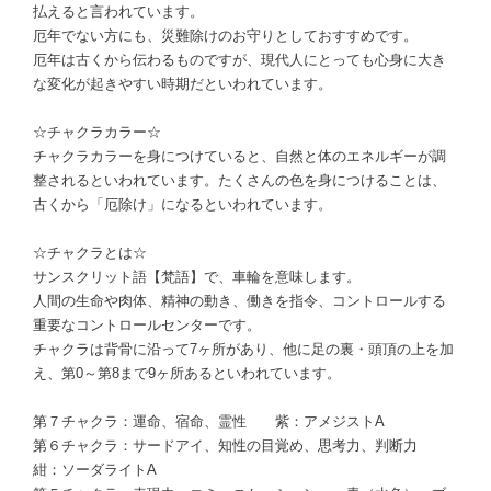
払えると言われています。
厄年でない方にも、災難除けのお守りとしておすすめです。
厄年は古くから伝わるものですが、現代人にとっても心身に大き
な変化が起きやすい時期だといわれています。
☆チャクラカラー☆
チャクラカラーを身につけていると、自然と体のエネルギーが調
整されるといわれています。たくさんの色を身につけることは、
古くから「厄除け」になるといわれています。
☆チャクラとは☆
サンスクリット語【梵語】で、車輪を意味します。
人間の生命や肉体、精神の動き、働きを指令、コントロールする
重要なコントロールセンターです。
チャクラは背骨に沿って7ヶ所があり、他に足の裏・頭頂の上を加
え、第0～第8まで9ヶ所あるといわれています。
第７チャクラ：運命、宿命、霊性 紫：アメジストA
第６チャクラ：サードアイ、知性の目覚め、思考力、判断力
紺：ソーダライトA