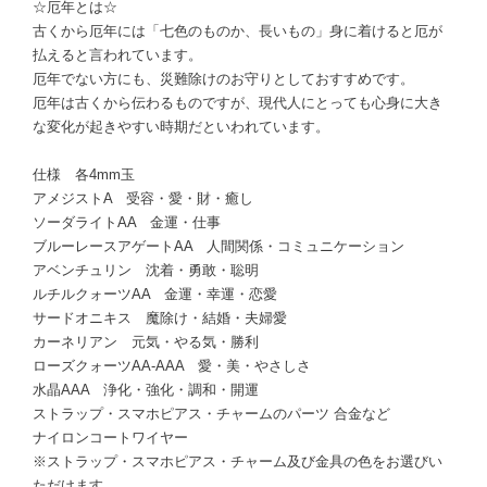
☆厄年とは☆
古くから厄年には「七色のものか、長いもの」身に着けると厄が
払えると言われています。
厄年でない方にも、災難除けのお守りとしておすすめです。
厄年は古くから伝わるものですが、現代人にとっても心身に大き
な変化が起きやすい時期だといわれています。
仕様 各4mm玉
アメジストA 受容・愛・財・癒し
ソーダライトAA 金運・仕事
ブルーレースアゲートAA 人間関係・コミュニケーション
アベンチュリン 沈着・勇敢・聡明
ルチルクォーツAA 金運・幸運・恋愛
サードオニキス 魔除け・結婚・夫婦愛
カーネリアン 元気・やる気・勝利
ローズクォーツAA-AAA 愛・美・やさしさ
水晶AAA 浄化・強化・調和・開運
ストラップ・スマホピアス・チャームのパーツ 合金など
ナイロンコートワイヤー
※ストラップ・スマホピアス・チャーム及び金具の色をお選びい
ただけます。