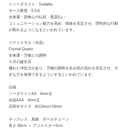
☆ソーダライト Sodalite
モース硬度：5.5-6
全体運・恐怖心の払拭・悪霊払い
コミュニケーション能力を高め、情緒を安定させ、理性的な行動
が取れるようになるといわれています。
☆クリスタル（水晶）
Crystal Quartz
全体運・万物との調和
４月の誕生石
優れた浄化力があり、万物の調和を生み気の流れを安定させ、大
きな力を発揮できるようにするといわれています。
仕様
ソーダライトAA 4mm玉
水晶AAA 4mm玉
石部分サイズ 約13mm×10mm
ネックレス 真鍮 ボールチェーン
長さ 40cm ＋ アジャスター5cm