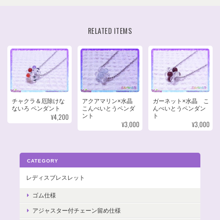
RELATED ITEMS
チャクラ＆厄除けな
アクアマリン×水晶
ガーネット×水晶 こ
ないろ ペンダント
こんぺいとうペンダ
んぺいとうペンダン
¥4,200
ント
ト
¥3,000
¥3,000
CATEGORY
レディスブレスレット
ゴム仕様
アジャスター付チェーン留め仕様