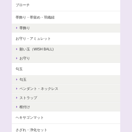
ブローチ
帯飾り・帯留め・羽織紐
帯飾り
お守り・アミュレット
願い玉（WISH BALL)
お守り
勾玉
勾玉
ペンダント・ネックレス
ストラップ
根付け
ヘキサゴンマット
さざれ・浄化セット