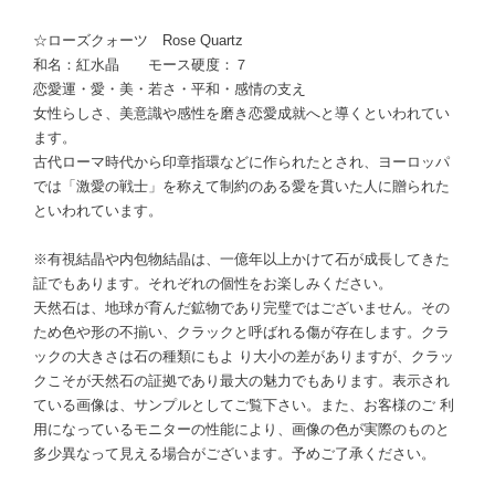
☆ローズクォーツ Rose Quartz
和名：紅水晶 モース硬度：７
恋愛運・愛・美・若さ・平和・感情の支え
女性らしさ、美意識や感性を磨き恋愛成就へと導くといわれてい
ます。
古代ローマ時代から印章指環などに作られたとされ、ヨーロッパ
では「激愛の戦士」を称えて制約のある愛を貫いた人に贈られた
といわれています。
※有視結晶や内包物結晶は、一億年以上かけて石が成長してきた
証でもあります。それぞれの個性をお楽しみください。
天然石は、地球が育んだ鉱物であり完璧ではございません。その
ため色や形の不揃い、クラックと呼ばれる傷が存在します。クラ
ックの大きさは石の種類にもよ り大小の差がありますが、クラッ
クこそが天然石の証拠であり最大の魅力でもあります。表示され
ている画像は、サンプルとしてご覧下さい。また、お客様のご 利
用になっているモニターの性能により、画像の色が実際のものと
多少異なって見える場合がございます。予めご了承ください。