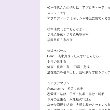
松本佳代さんの切り絵「アプロディーテ」
スレットです。
アプロディーテはギリシャ神話に出てくる
松本佳代（まつもとかよ）
切り絵作家・切り絵教室主宰
福岡県直方市在住
☆淡水パール
Pearl 淡水真珠（たんすいしんじゅ）
６月の誕生石
健康・長寿・富・ 円満・完成
潜在能力を引き出し、芸術的な才能をアッ
☆アクアマリン
Aquamarine 和名：藍玉
恋愛運・結婚・子宝・沈着・勇敢・聡明
３月の誕生石・水瓶座の守護石
幸せな恋愛や結婚、夫婦を和合させる力を