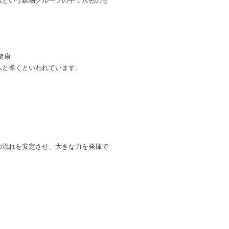
族という鉱物グループの中で水色のも
健康
へと導くといわれています。
の流れを安定させ、大きな力を発揮で