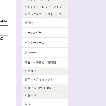
しずく（ドロップ）タイプ
ワックスコードストラップ
lable
根付け
キーホルダー
け
バッグチャーム
ブローチ
帯飾り・帯留め・羽織紐
帯飾り
お守り・アミュレット
願い玉（WISH BALL)
お守り
勾玉