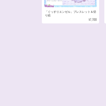
「ぐっすりエンゼル」ブレスレット＆切
り絵
¥7,700