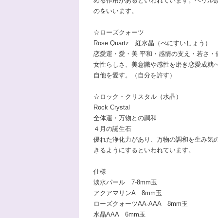
める作用があるといわれています。ベリル
のをいいます。
☆ローズクォーツ
Rose Quartz 紅水晶（べにすいしょう）
恋愛運・愛・美 平和・感情の支え・若さ・
女性らしさ、美意識や感性を磨き恋愛成就
自他を愛す。（自分を許す）
☆ロック・クリスタル（水晶）
Rock Crystal
全体運・万物との調和
４月の誕生石
優れた浄化力があり、万物の調和を生み気
きるようにするといわれています。
仕様
淡水パール 7-8mm玉
アクアマリンA 8mm玉
ローズクォーツAA-AAA 8mm玉
水晶AAA 6mm玉