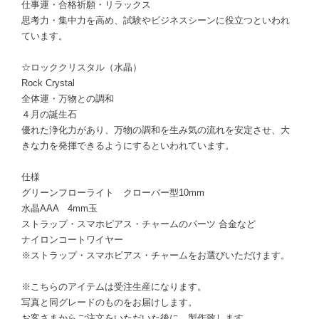
仕事運・合格祈願・リラックス
思考力・集中力を高め、試験やビジネスシーンに役立つといわれ
ています。
☆ロッククリスタル（水晶）
Rock Crystal
全体運・万物との調和
４月の誕生石
優れた浄化力があり、万物の調和を生み気の流れを安定させ、大
きな力を発揮できるようにするといわれています。
仕様
グリーンフローライト クローバー型10mm
水晶AAA 4mm玉
ストラップ・スマホピアス・チャームのパーツ 合金など
ナイロンコートワイヤー
※ストラップ・スマホピアス・チャームをお選びいただけます。
※こちらのアイテムは受注生産になります。
写真と同グレードのものをお届けします。
お客さまからご注文をいただいた後に、製作致します。