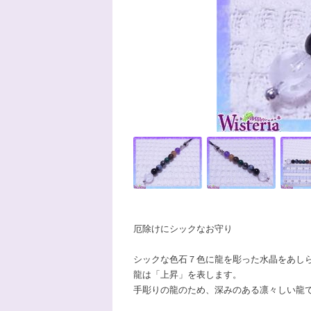
厄除けにシックなお守り
シックな色石７色に龍を彫った水晶をあし
龍は「上昇」を表します。
手彫りの龍のため、深みのある凛々しい龍