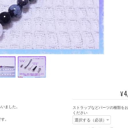
4
¥
らいました。
ストラップなどパーツの種類を
ください
です。