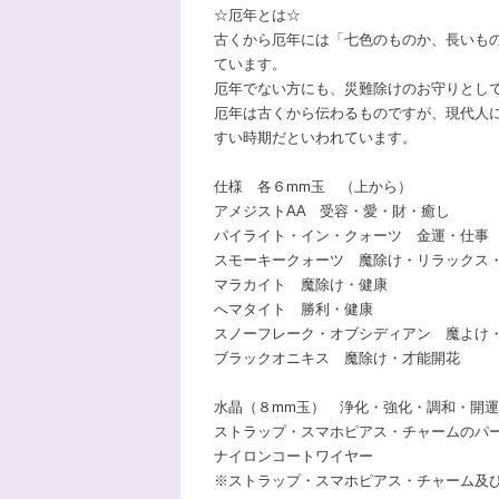
☆厄年とは☆
古くから厄年には「七色のものか、長いも
ています。
厄年でない方にも、災難除けのお守りとし
厄年は古くから伝わるものですが、現代人
すい時期だといわれています。
仕様 各６mm玉 （上から）
アメジストAA 受容・愛・財・癒し
パイライト・イン・クォーツ 金運・仕事
スモーキークォーツ 魔除け・リラックス
マラカイト 魔除け・健康
へマタイト 勝利・健康
スノーフレーク・オブシディアン 魔よけ
ブラックオニキス 魔除け・才能開花
水晶（８mm玉） 浄化・強化・調和・開運
ストラップ・スマホピアス・チャームのパー
ナイロンコートワイヤー
※ストラップ・スマホピアス・チャーム及