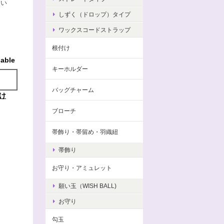
さい
しずく（ドロップ）タイプ
ワックスコードストラップ
根付け
lable
キーホルダー
バッグチャーム
け
ブローチ
帯飾り・帯留め・羽織紐
帯飾り
お守り・アミュレット
願い玉（WISH BALL)
お守り
勾玉