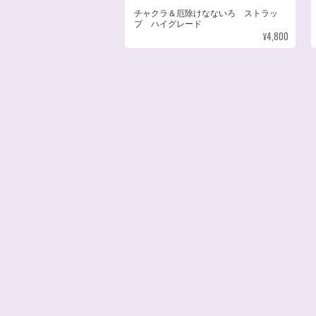
チャクラ＆厄除けなないろ ストラッ
プ ハイグレード
¥4,800