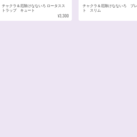
チャクラ＆厄除けなないろ ロータスス
チャクラ＆厄除けなないろ ブ
トラップ キュート
ト スリム
¥3,300