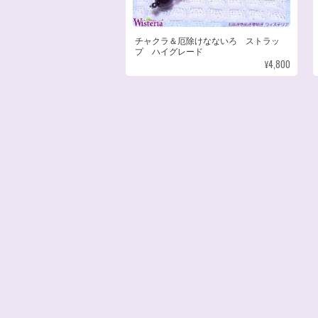
チャクラ＆厄除けなないろ ストラッ
プ ハイグレード
¥4,800