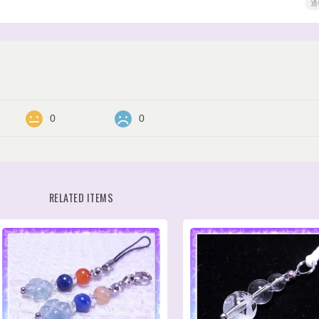
通
0
0
RELATED ITEMS