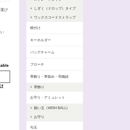
しずく（ドロップ）タイプ
お選び
ワックスコードストラップ
根付け
さい
キーホルダー
バッグチャーム
ブローチ
lable
帯飾り・帯留め・羽織紐
け
帯飾り
お守り・アミュレット
願い玉（WISH BALL)
お守り
勾玉