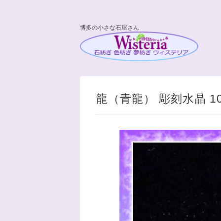
博多の小さな石屋さん
龍（青龍） 彫刻水晶 