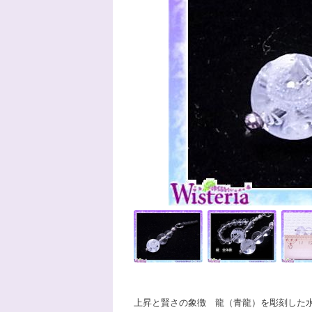
上昇と賢さの象徴 龍（青龍）を彫刻した