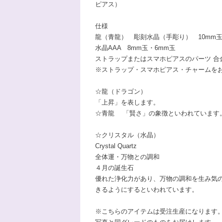
ピアス）
仕様
龍（青龍） 彫刻水晶（手彫り） 10mm
水晶AAA 8mm玉・6mm玉
ストラップまたはスマホピアスのパーツ 合
※ストラップ・スマホピアス・チャームを
☆龍（ドラゴン）
「上昇」を表します。
☆青龍 「賢さ」の象徴といわれています
☆クリスタル（水晶）
Crystal Quartz
全体運・万物との調和
４月の誕生石
優れた浄化力があり、万物の調和を生み気
きるようにするといわれています。
※こちらのアイテムは受注生産になります