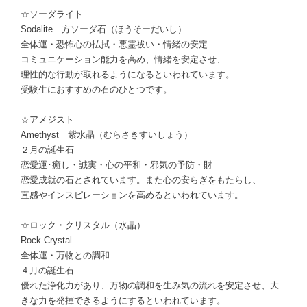
☆ソーダライト
Sodalite 方ソーダ石（ほうそーだいし）
全体運・恐怖心の払拭・悪霊祓い・情緒の安定
コミュニケーション能力を高め、情緒を安定させ、
理性的な行動が取れるようになるといわれています。
受験生におすすめの石のひとつです。
☆アメジスト
Amethyst 紫水晶（むらさきすいしょう）
２月の誕生石
恋愛運･癒し・誠実・心の平和・邪気の予防・財
恋愛成就の石とされています。また心の安らぎをもたらし、
直感やインスピレーションを高めるといわれています。
☆ロック・クリスタル（水晶）
Rock Crystal
全体運・万物との調和
４月の誕生石
優れた浄化力があり、万物の調和を生み気の流れを安定させ、大
きな力を発揮できるようにするといわれています。