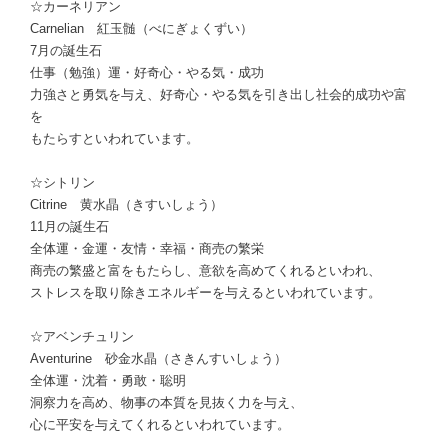
☆カーネリアン
Carnelian 紅玉髄（べにぎょくずい）
7月の誕生石
仕事（勉強）運・好奇心・やる気・成功
力強さと勇気を与え、好奇心・やる気を引き出し社会的成功や富
を
もたらすといわれています。
☆シトリン
Citrine 黄水晶（きすいしょう）
11月の誕生石
全体運・金運・友情・幸福・商売の繁栄
商売の繁盛と富をもたらし、意欲を高めてくれるといわれ、
ストレスを取り除きエネルギーを与えるといわれています。
☆アベンチュリン
Aventurine 砂金水晶（さきんすいしょう）
全体運・沈着・勇敢・聡明
洞察力を高め、物事の本質を見抜く力を与え、
心に平安を与えてくれるといわれています。