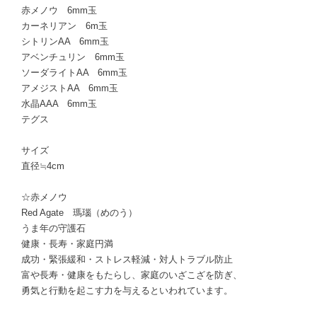
赤メノウ 6mm玉
カーネリアン 6m玉
シトリンAA 6mm玉
アベンチュリン 6mm玉
ソーダライトAA 6mm玉
アメジストAA 6mm玉
水晶AAA 6mm玉
テグス
サイズ
直径≒4cm
☆赤メノウ
Red Agate 瑪瑙（めのう）
うま年の守護石
健康・長寿・家庭円満
成功・緊張緩和・ストレス軽減・対人トラブル防止
富や長寿・健康をもたらし、家庭のいざこざを防ぎ、
勇気と行動を起こす力を与えるといわれています。