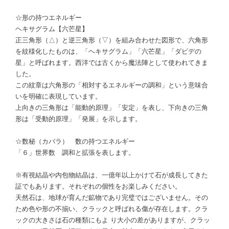
☆形の持つエネルギー
ヘキサグラム【六芒星】
正三角形（△）と逆三角形（▽）を組み合わせた図形で、六角形
を紋様化したものは、「ヘキサグラム」「六芒星」「ダビデの
星」と呼ばれます。西洋では古くから魔法陣として使われてきま
した。
この紋章は六角形の「相対するエネルギーの調和」という意味合
いを明確に表現しています。
上向きの三角形は「能動的原理」「安定」を表し、下向きの三角
形は「受動的原理」「発展」を示します。
☆数秘（カバラ） 数の持つエネルギー
「６」世界数 調和と拡張を表します。
※有視結晶や内包物結晶は、一億年以上かけて石が成長してきた
証でもあります。それぞれの個性をお楽しみください。
天然石は、地球が育んだ鉱物であり完璧ではございません。その
ため色や形の不揃い、クラックと呼ばれる傷が存在します。クラ
ックの大きさは石の種類にもよ り大小の差がありますが、クラッ