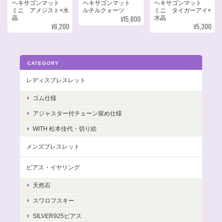
ヘキサゴンマット
ヘキサゴンマット
ヘキサゴンマット
ミニ アメジスト×水
ルチルクォーツ
ミニ タイガーアイ×
¥15,800
晶
水晶
¥6,200
¥5,300
CATEGORY
レディスブレスレット
ゴム仕様
アジャスター付チェーン留め仕様
WITH 松本佳代・切り絵
メンズブレスレット
ピアス・イヤリング
天然石
スワロフスキー
SILVER925ピアス