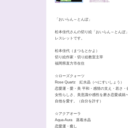
「おいらん～とんぼ」
松本佳代さんの切り絵「おいらん～とんぼ
レスレットです。
松本佳代（まつもとかよ）
切り絵作家・切り絵教室主宰
福岡県直方市在住
☆ローズクォーツ
Rose Quartz 紅水晶（べにすいしょう）
恋愛運・愛・美 平和・感情の支え・若さ・
女性らしさ、美意識や感性を磨き恋愛成就
自他を愛す。（自分を許す）
☆アクアオーラ
Aqua-Aura 蒸着水晶
恋愛運・癒し