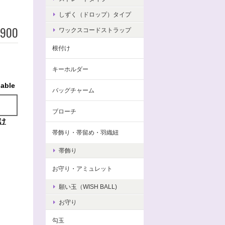
しずく（ドロップ）タイプ
,900
ワックスコードストラップ
根付け
キーホルダー
lable
バッグチャーム
ブローチ
け
帯飾り・帯留め・羽織紐
帯飾り
お守り・アミュレット
願い玉（WISH BALL)
お守り
勾玉