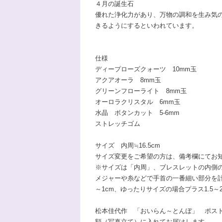
４月の誕生石
優れた浄化力があり、万物の調和を生み気
きるようにするといわれています。
仕様
ディープローズクォーツ 10mm玉
アクアオーラ 8mm玉
グリーンフローライト 8mm玉
オーロラクリスタル 6mm玉
水晶 ボタンカット 5-6mm
ストレッチゴム
サイズ 内周≒16.5cm
サイズ変更をご希望の方は、備考欄にてお
※サイズは「内周」、ブレスレットの内側
メジャーや糸などで手首の一番細い部分を計
～1cm、ゆったりサイズの場合プラス1.5～
松本佳代作 「おいらん～とんぼ」 ポス
額（写真立て）に入れてお届けします。