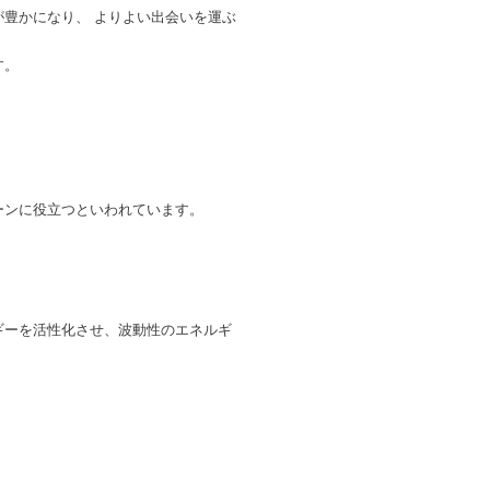
豊かになり、 よりよい出会いを運ぶ
す。
ーンに役立つといわれています。
ギーを活性化させ、波動性のエネルギ
。
。