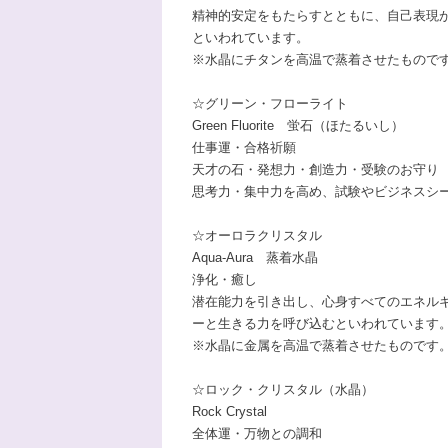
精神的安定をもたらすとともに、自己表現が
といわれています。
※水晶にチタンを高温で蒸着させたもので
☆グリーン・フローライト
Green Fluorite 蛍石（ほたるいし）
仕事運・合格祈願
天才の石・発想力・創造力・受験のお守り
思考力・集中力を高め、試験やビジネスシ
☆オーロラクリスタル
Aqua-Aura 蒸着水晶
浄化・癒し
潜在能力を引き出し、心身すべてのエネル
ーと生きる力を呼び込むといわれています
※水晶に金属を高温で蒸着させたものです
☆ロック・クリスタル（水晶）
Rock Crystal
全体運・万物との調和