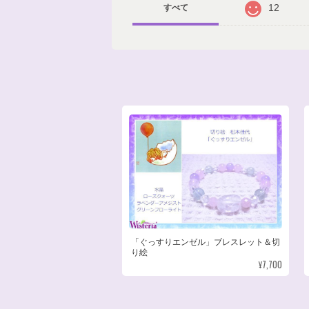
12
すべて
「ぐっすりエンゼル」ブレスレット＆切
り絵
¥7,700