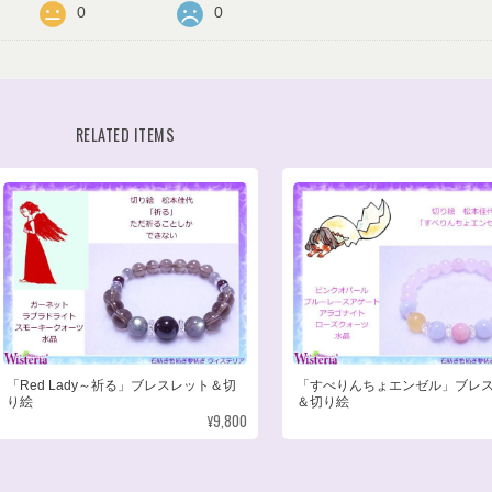
0
0
RELATED ITEMS
「Red Lady～祈る」ブレスレット＆切
「すべりんちょエンゼル」ブレ
り絵
＆切り絵
¥9,800