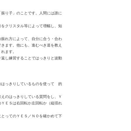
「振り子」のことです。人間には誰に
号をクリスタル等によって増幅し、知
の振れ方によって、自分に合う・合わ
できます。他にも、進むべき道を教え
くれます。
り返し練習することではっきりと波動
のはっきりしているものを使って 的
答えのはっきりしている質問をし、Ｙ
のＹＥＳは右回転か左回転か（縦揺れ
にとってのＹＥＳ／ＮＯを確かめて下