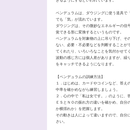
きるようにするといわれています。
ペンデュラムは、ダウジングに使う道具で
でも「気」が流れています。
ダウジングは、その微妙なエネルギーの信
覚できる形に変換するというものです。
ペンデュラムを対象物の上に吊り下げ、そ
ない、必要・不必要などを判断することが
てくれたり、いろいろなことを気付かせて
波動の感じ方には個人差がありますが、繰
をキャッチできるようになります。
【ペンデュラムの訓練方法】
１．はじめは、カードやコインなど、答え
中率を確かめながら練習しましょう。
２．心の中で「私は女です。」のように、
ＥＳとＮＯの振れ方の違いを確かめ、自分
か横揺れか）を把握します。
その動きは人によって違いますので、自分
さい。