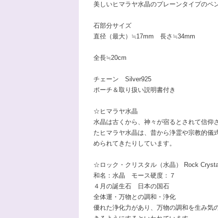
美しいヒマラヤ水晶のプレーンタイプのペ
石部分サイズ
直径（最大）≒17mm 長さ≒34mm
全長≒20cm
チェーン Silver925
ポーチ＆取り扱い説明書付き
☆ヒマラヤ水晶
水晶は古くから、神々が宿るとされて信仰
たヒマラヤ水晶は、昔から浄霊や宗教的儀
められてきたりしています。
☆ロック・クリスタル（水晶） Rock Crysta
和名：水晶 モース硬度：７
４月の誕生石 日本の国石
全体運・万物との調和・浄化
優れた浄化力があり、万物の調和を生み気