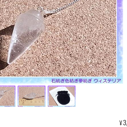
3
¥
。