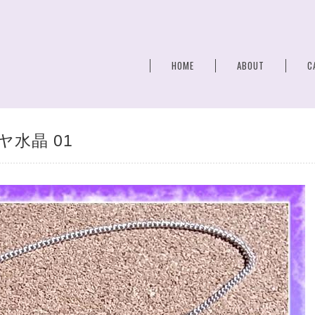
HOME
ABOUT
C
水晶 01