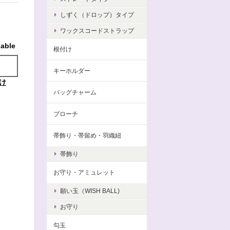
しずく（ドロップ）タイプ
ワックスコードストラップ
lable
根付け
キーホルダー
け
バッグチャーム
ブローチ
帯飾り・帯留め・羽織紐
帯飾り
お守り・アミュレット
願い玉（WISH BALL)
お守り
勾玉