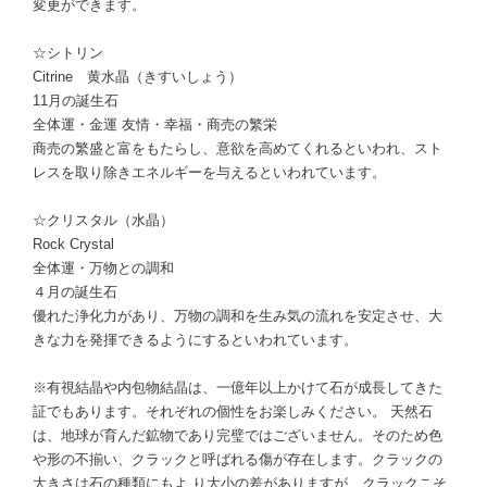
変更ができます。
☆シトリン
Citrine 黄水晶（きすいしょう）
11月の誕生石
全体運・金運 友情・幸福・商売の繁栄
商売の繁盛と富をもたらし、意欲を高めてくれるといわれ、スト
レスを取り除きエネルギーを与えるといわれています。
☆クリスタル（水晶）
Rock Crystal
全体運・万物との調和
４月の誕生石
優れた浄化力があり、万物の調和を生み気の流れを安定させ、大
きな力を発揮できるようにするといわれています。
※有視結晶や内包物結晶は、一億年以上かけて石が成長してきた
証でもあります。それぞれの個性をお楽しみください。 天然石
は、地球が育んだ鉱物であり完璧ではございません。そのため色
や形の不揃い、クラックと呼ばれる傷が存在します。クラックの
大きさは石の種類にもよ り大小の差がありますが、クラックこそ